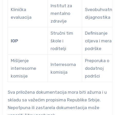
Institut za
Klinička
Sveobuhvatna
mentalno
evaluacija
dijagnostika
zdravlje
Stručni tim
Definisanje
IOP
škole i
ciljeva i mera
roditelji
podrške
Mišljenje
Preporuka o
Interresorna
interresorne
dodatnoj
komisija
komisije
podršci
Sva priložena dokumentacija mora biti ažurna i u
skladu sa važećim propisima Republike Srbije.
Nepotpuna ili zastarela dokumentacija može