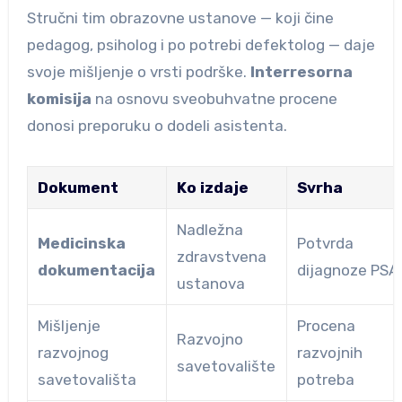
Stručni tim obrazovne ustanove — koji čine
pedagog, psiholog i po potrebi defektolog — daje
svoje mišljenje o vrsti podrške.
Interresorna
komisija
na osnovu sveobuhvatne procene
donosi preporuku o dodeli asistenta.
Dokument
Ko izdaje
Svrha
Nadležna
Medicinska
Potvrda
zdravstvena
dokumentacija
dijagnoze PSA
ustanova
Mišljenje
Procena
Razvojno
razvojnog
razvojnih
savetovalište
savetovališta
potreba