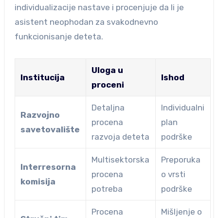
individualizacije nastave i procenjuje da li je
asistent neophodan za svakodnevno
funkcionisanje deteta.
Uloga u
Institucija
Ishod
proceni
Detaljna
Individualni
Razvojno
procena
plan
savetovalište
razvoja deteta
podrške
Multisektorska
Preporuka
Interresorna
procena
o vrsti
komisija
potreba
podrške
Procena
Mišljenje o