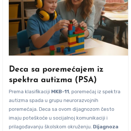
Deca sa poremećajem iz
spektra autizma (PSA)
Prema klasifikaciji
MKB-11
, poremećaj iz spektra
autizma spada u grupu neurorazvojnih
poremećaja. Deca sa ovom dijagnozom često
imaju poteškoće u socijalnoj komunikaciji i
prilagođavanju školskom okruženju.
Dijagnoza