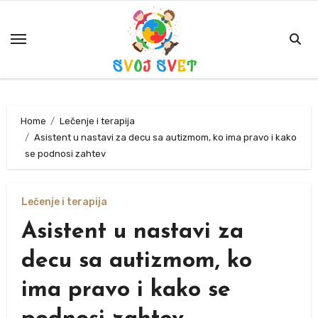
Skip
to
content
Home
Lečenje i terapija
Asistent u nastavi za decu sa autizmom, ko ima pravo i kako
se podnosi zahtev
Lečenje i terapija
Asistent u nastavi za
decu sa autizmom, ko
ima pravo i kako se