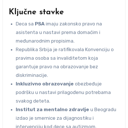
Ključne stavke
Deca sa
PSA
imaju zakonsko pravo na
asistenta u nastavi prema domaćim i
međunarodnim propisima.
Republika Srbija je ratifikovala Konvenciju o
pravima osoba sa invaliditetom koja
garantuje pravo na obrazovanje bez
diskriminacije.
Inkluzivno obrazovanje
obezbeđuje
podršku u nastavi prilagođenu potrebama
svakog deteta.
Institut za mentalno zdravlje
u Beogradu
izdao je smernice za dijagnostiku i
intervenciju kod dece sa autizmom.