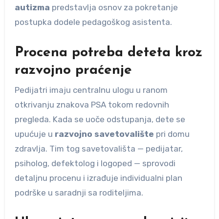
autizma
predstavlja osnov za pokretanje
postupka dodele pedagoškog asistenta.
Procena potreba deteta kroz
razvojno praćenje
Pedijatri imaju centralnu ulogu u ranom
otkrivanju znakova PSA tokom redovnih
pregleda. Kada se uoče odstupanja, dete se
upućuje u
razvojno savetovalište
pri domu
zdravlja. Tim tog savetovališta — pedijatar,
psiholog, defektolog i logoped — sprovodi
detaljnu procenu i izrađuje individualni plan
podrške u saradnji sa roditeljima.