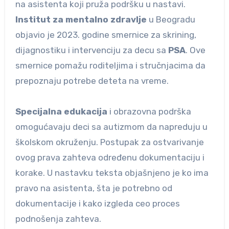
na asistenta koji pruža podršku u nastavi.
Institut za mentalno zdravlje
u Beogradu
objavio je 2023. godine smernice za skrining,
dijagnostiku i intervenciju za decu sa
PSA
. Ove
smernice pomažu roditeljima i stručnjacima da
prepoznaju potrebe deteta na vreme.
Specijalna edukacija
i obrazovna podrška
omogućavaju deci sa autizmom da napreduju u
školskom okruženju. Postupak za ostvarivanje
ovog prava zahteva određenu dokumentaciju i
korake. U nastavku teksta objašnjeno je ko ima
pravo na asistenta, šta je potrebno od
dokumentacije i kako izgleda ceo proces
podnošenja zahteva.