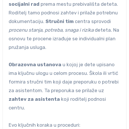
socijalni rad
prema mestu prebivališta deteta.
Roditelj tamo podnosi zahtev i prilaže potrebnu
dokumentaciju.
Stručni tim
centra sprovodi
procenu stanja, potreba, snaga i rizika
deteta. Na
osnovu te procene izrađuje se individualni plan
pružanja usluga.
Obrazovna ustanova
u kojoj je dete upisano
ima ključnu ulogu u celom procesu. Škola ili vrtić
formira stručni tim koji daje preporuku o potrebi
za asistentom. Ta preporuka se prilaže uz
zahtev za asistenta
koji roditelj podnosi
centru.
Evo ključnih koraka u proceduri: