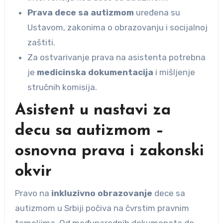
Prava dece sa autizmom
uređena su
Ustavom, zakonima o obrazovanju i socijalnoj
zaštiti.
Za ostvarivanje prava na asistenta potrebna
je
medicinska dokumentacija
i mišljenje
stručnih komisija.
Asistent u nastavi za
decu sa autizmom –
osnovna prava i zakonski
okvir
Pravo na
inkluzivno obrazovanje
dece sa
autizmom u Srbiji počiva na čvrstim pravnim
temeljima. Od međunarodnih dokumenata do