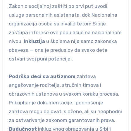
Zakon o socijalnoj zaštiti po prvi put uvodi
usluge personalnih asistenata, dok Nacionalna
organizacija osoba sa invaliditetom Srbije
zastupa interese ove populacije na nacionalnom
nivou.
Inkluzija
u školama nije samo zakonska
obaveza — ona je preduslov da svako dete
ostvari svoj puni potencijal.
Podrška deci sa autizmom
zahteva
angažovanje roditelja, stručnih timova i
obrazovnih ustanova u svakom koraku procesa.
Prikupljanje dokumentacije i podnošenje
zahteva mogu delovati složeno, ali su neophodni
za ostvarivanje zakonom garantovanih prava.
Budućnost
inkluzivnog obrazovanja u Srbiji