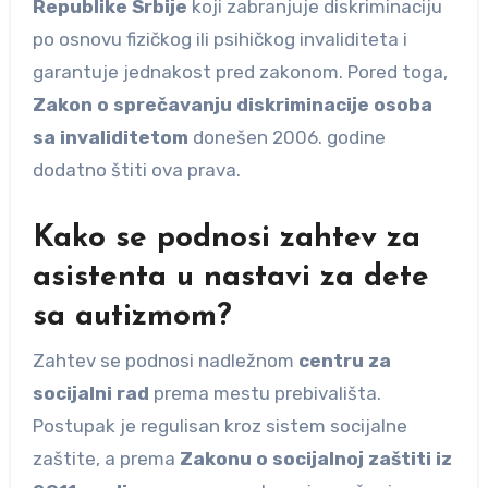
Republike Srbije
koji zabranjuje diskriminaciju
po osnovu fizičkog ili psihičkog invaliditeta i
garantuje jednakost pred zakonom. Pored toga,
Zakon o sprečavanju diskriminacije osoba
sa invaliditetom
donešen 2006. godine
dodatno štiti ova prava.
Kako se podnosi zahtev za
asistenta u nastavi za dete
sa autizmom?
Zahtev se podnosi nadležnom
centru za
socijalni rad
prema mestu prebivališta.
Postupak je regulisan kroz sistem socijalne
zaštite, a prema
Zakonu o socijalnoj zaštiti iz