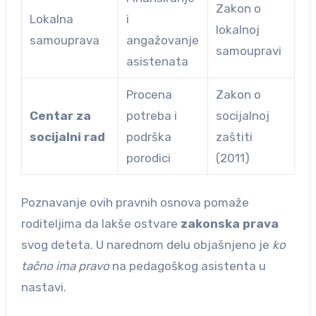
Zakon o
Lokalna
i
lokalnoj
samouprava
angažovanje
samoupravi
asistenata
Procena
Zakon o
Centar za
potreba i
socijalnoj
socijalni rad
podrška
zaštiti
porodici
(2011)
Poznavanje ovih pravnih osnova pomaže
roditeljima da lakše ostvare
zakonska prava
svog deteta. U narednom delu objašnjeno je
ko
tačno ima pravo
na pedagoškog asistenta u
nastavi.