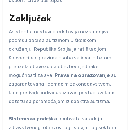
usporiti čitav postupak.
Zaključak
Asistent u nastavi predstavlja nezamenjivu
podršku deci sa autizmom u školskom
okruženju. Republika Srbija je ratifikacijom
Konvencije o pravima osoba sa invaliditetom
preuzela obavezu da obezbedi jednake
mogućnosti za sve.
Prava na obrazovanje
su
zagarantovana i domaćim zakonodavstvom,
koje predviđa individualizovan pristup svakom
detetu sa poremećajem iz spektra autizma.
Sistemska podrška
obuhvata saradnju
zdravstvenog, obrazovnog i socijalnog sektora.