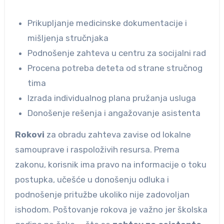
Prikupljanje medicinske dokumentacije i
mišljenja stručnjaka
Podnošenje zahteva u centru za socijalni rad
Procena potreba deteta od strane stručnog
tima
Izrada individualnog plana pružanja usluga
Donošenje rešenja i angažovanje asistenta
Rokovi
za obradu zahteva zavise od lokalne
samouprave i raspoloživih resursa. Prema
zakonu, korisnik ima pravo na informacije o toku
postupka, učešće u donošenju odluka i
podnošenje pritužbe ukoliko nije zadovoljan
ishodom. Poštovanje rokova je važno jer školska