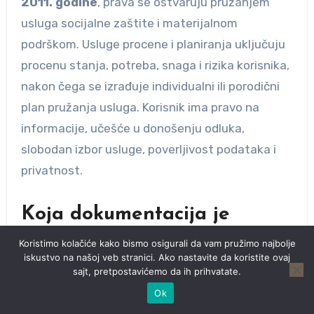
2011. godine
, prava se ostvaruju pružanjem
usluga socijalne zaštite i materijalnom
podrškom. Usluge procene i planiranja uključuju
procenu stanja, potreba, snaga i rizika korisnika,
nakon čega se izrađuje individualni ili porodični
plan pružanja usluga. Korisnik ima pravo na
informacije, učešće u donošenju odluka,
slobodan izbor usluge, poverljivost podataka i
privatnost.
Koja dokumentacija je
potrebna za ostvarivanje
Koristimo kolačiće kako bismo osigurali da vam pružimo najbolje
iskustvo na našoj veb stranici. Ako nastavite da koristite ovaj
prava na asistenta u
sajt, pretpostavićemo da ih prihvatate.
nastavi?
Ok