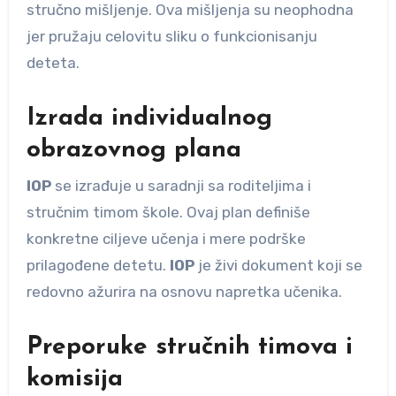
stručno mišljenje. Ova mišljenja su neophodna
jer pružaju celovitu sliku o funkcionisanju
deteta.
Izrada individualnog
obrazovnog plana
IOP
se izrađuje u saradnji sa roditeljima i
stručnim timom škole. Ovaj plan definiše
konkretne ciljeve učenja i mere podrške
prilagođene detetu.
IOP
je živi dokument koji se
redovno ažurira na osnovu napretka učenika.
Preporuke stručnih timova i
komisija