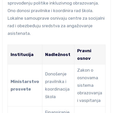
sprovođenju politike inkluzivnog obrazovanja.
Ono donosi pravilnike i koordinira rad škola.
Lokalne samouprave osnivaju centre za socijalni
rad i obezbeđuju sredstva za angažovanje
asistenata.
Pravni
Institucija
Nadležnost
osnov
Zakon o
Donošenje
osnovama
Ministarstvo
pravilnika i
sistema
prosvete
koordinacija
obrazovanja
škola
i vaspitanja
Finansiranje