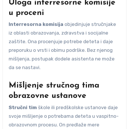
Uloga interresorne komisije
u proceni
Interresorna komisija
objedinjuje stručnjake
iz oblasti obrazovanja, zdravstva i socijalne
zaštite. Ona procenjuje potrebe deteta i daje
preporuku o vrsti i obimu podrške. Bez njenog
mišljenja, postupak dodele asistenta ne može
da se nastavi.
Mišljenje stručnog tima
obrazovne ustanove
Stručni tim
škole ili predškolske ustanove daje
svoje mišljenje o potrebama deteta u vaspitno-
obrazovnom procesu. On predlaže mere