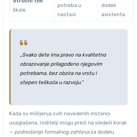
Stručni tim
potreba u
dodeli
škole
nastavi
asistenta
„Svako dete ima pravo na kvalitetno
obrazovanje prilagođeno njegovim
potrebama, bez obzira na vrstu i
stepen teškoća u razvoju.“
Kada su mišljenja svih navedenih instanci
usaglašena, roditelji mogu preći na sledeći korak
—
podnošenje formalnog zahteva
za dodelu