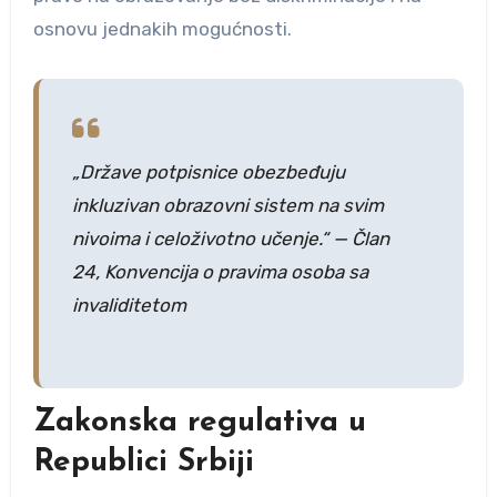
osnovu jednakih mogućnosti.
„Države potpisnice obezbeđuju
inkluzivan obrazovni sistem na svim
nivoima i celoživotno učenje.“ — Član
24, Konvencija o pravima osoba sa
invaliditetom
Zakonska regulativa u
Republici Srbiji