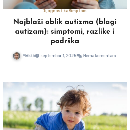
Dijagnostika
Simptomi
a
Najblaži oblik autizma (blagi
autizam): simptomi, razlike i
podrška
Aleksa
septembar 1, 2025
Nema komentara