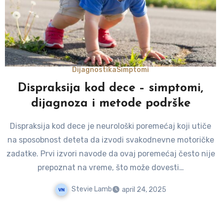
Dijagnostika
Simptomi
Dispraksija kod dece – simptomi,
dijagnoza i metode podrške
Dispraksija kod dece je neurološki poremećaj koji utiče
na sposobnost deteta da izvodi svakodnevne motoričke
zadatke. Prvi izvori navode da ovaj poremećaj često nije
prepoznat na vreme, što može dovesti…
Stevie Lamb
april 24, 2025