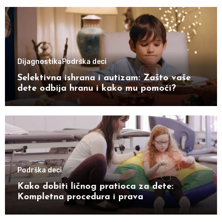
Dijagnostika
Podrška deci
Selektivna ishrana i autizam: Zašto vaše
dete odbija hranu i kako mu pomoći?
Podrška deci
Kako dobiti ličnog pratioca za dete:
Kompletna procedura i prava