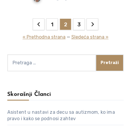
Paginacija
1
2
3
članaka
« Prethodna strana
—
Sledeća strana »
Pretraga
za:
Skorašnji Članci
Asistent u nastavi za decu sa autizmom, ko ima
pravo i kako se podnosi zahtev