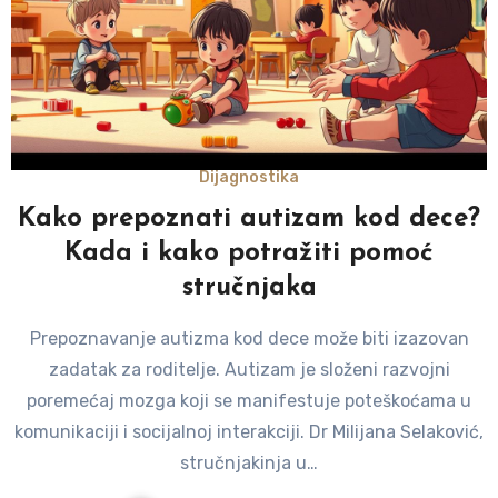
Dijagnostika
Kako prepoznati autizam kod dece?
Kada i kako potražiti pomoć
stručnjaka
Prepoznavanje autizma kod dece može biti izazovan
zadatak za roditelje. Autizam je složeni razvojni
poremećaj mozga koji se manifestuje poteškoćama u
komunikaciji i socijalnoj interakciji. Dr Milijana Selaković,
stručnjakinja u…