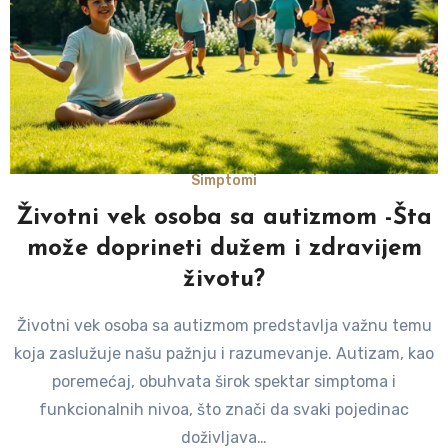
Simptomi
Životni vek osoba sa autizmom -Šta
može doprineti dužem i zdravijem
životu?
Životni vek osoba sa autizmom predstavlja važnu temu
koja zaslužuje našu pažnju i razumevanje. Autizam, kao
poremećaj, obuhvata širok spektar simptoma i
funkcionalnih nivoa, što znači da svaki pojedinac
doživljava…