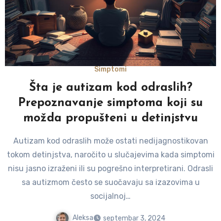
Simptomi
Šta je autizam kod odraslih?
Prepoznavanje simptoma koji su
možda propušteni u detinjstvu
Autizam kod odraslih može ostati nedijagnostikovan
tokom detinjstva, naročito u slučajevima kada simptomi
nisu jasno izraženi ili su pogrešno interpretirani. Odrasli
sa autizmom često se suočavaju sa izazovima u
socijalnoj…
Aleksa
septembar 3, 2024