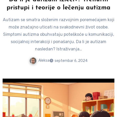
pristupi i teorije o lečenju autizma
Autizam se smatra složenim razvojnim poremećajem koji
može značajno uticati na svakodnevni život osobe.
Simptomi autizma obuhvataju poteškoće u komunikaciji,
socijalnoj interakciji i ponašanju. Da li je autizam
nasledan? Istraživanja…
Aleksa
septembar 6, 2024