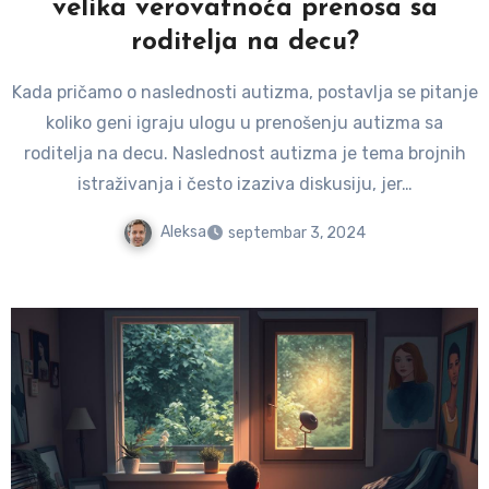
velika verovatnoća prenosa sa
roditelja na decu?
Kada pričamo o naslednosti autizma, postavlja se pitanje
koliko geni igraju ulogu u prenošenju autizma sa
roditelja na decu. Naslednost autizma je tema brojnih
istraživanja i često izaziva diskusiju, jer…
Aleksa
septembar 3, 2024