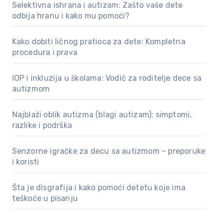
Selektivna ishrana i autizam: Zašto vaše dete
odbija hranu i kako mu pomoći?
Kako dobiti ličnog pratioca za dete: Kompletna
procedura i prava
IOP i inkluzija u školama: Vodič za roditelje dece sa
autizmom
Najblaži oblik autizma (blagi autizam): simptomi,
razlike i podrška
Senzorne igračke za decu sa autizmom – preporuke
i koristi
Šta je disgrafija i kako pomoći detetu koje ima
teškoće u pisanju