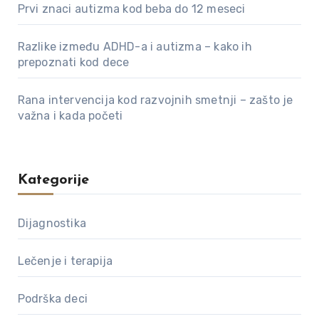
Prvi znaci autizma kod beba do 12 meseci
Razlike između ADHD-a i autizma – kako ih
prepoznati kod dece
Rana intervencija kod razvojnih smetnji – zašto je
važna i kada početi
Kategorije
Dijagnostika
Lečenje i terapija
Podrška deci