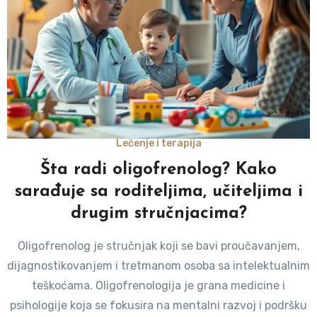
Lečenje i terapija
Šta radi oligofrenolog? Kako
sarađuje sa roditeljima, učiteljima i
drugim stručnjacima?
Oligofrenolog je stručnjak koji se bavi proučavanjem,
dijagnostikovanjem i tretmanom osoba sa intelektualnim
teškoćama. Oligofrenologija je grana medicine i
psihologije koja se fokusira na mentalni razvoj i podršku