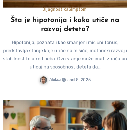
Dijagnostika
Simptomi
Šta je hipotonija i kako utiče na
razvoj deteta?
Hipotonija, poznata i kao smanjeni mišićni tonus,
predstavlja stanje koje utiče na mišiće, motorički razvoj i
stabilnost tela kod beba. Ovo stanje može imati značajan
uticaj na sposobnost deteta da…
Aleksa
april 8, 2025